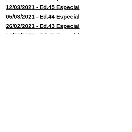
12/03/2021 - Ed.45 Especial
05/03/2021 - Ed.44 Especial
26/02/2021 - Ed.43 Especial
19/02/2021 - Ed.42 Especial
12/01/2021 - Ed.41 Especial
Associação de Professores da
PUC-SP
End: Rua Bartira, 407 -
Perdizes
São Paulo - SP
CEP: 05009-000