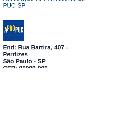
PUC-SP
End: Rua Bartira, 407 -
Perdizes
São Paulo - SP
CEP: 05009-000
Tel ou WhatsApp:
(11) 3872-
2685