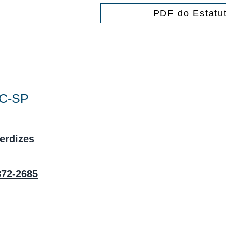
PDF do Estatu
UC-SP
Perdizes
872-2685