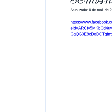
SEMAN
Atualizado:
8 de mai. de 
https://www.facebook.
eid=ARCfy5MKbQd4u
GgQG0E8cDqDQTgim