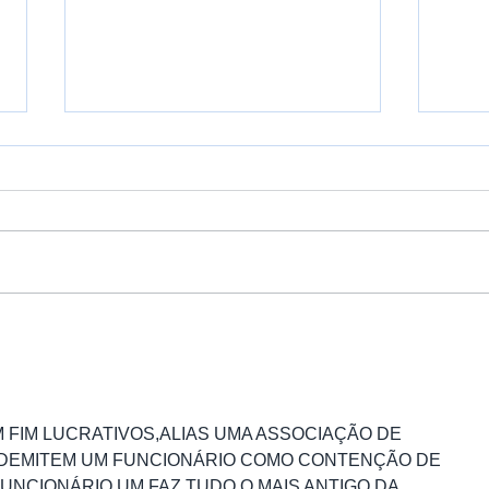
Assembleia 19/08 em defesa dos
Balan
direitos da categoria!
Aprop
 FIM LUCRATIVOS,ALIAS UMA ASSOCIAÇÃO DE 
DEMITEM UM FUNCIONÁRIO COMO CONTENÇÃO DE 
UNCIONÁRIO UM FAZ TUDO,O MAIS ANTIGO DA 