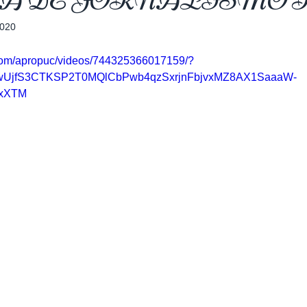
A DE JORNALISMO 
2020
com/apropuc/videos/744325366017159/?
wUjfS3CTKSP2T0MQlCbPwb4qzSxrjnFbjvxMZ8AX1SaaaW-
xXTM