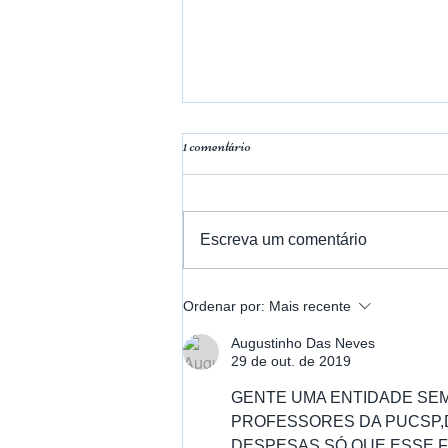
1 comentário
Escreva um comentário
Em memória ao Prof. Nicola
Ordenar por:
Mais recente
Centrone
Augustinho Das Neves
29 de out. de 2019
GENTE UMA ENTIDADE SEM
PROFESSORES DA PUCSP,
DESPESAS,SÓ QUE ESSE F