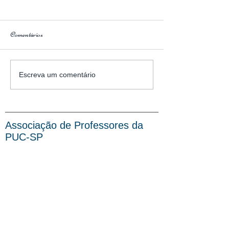
Comentários
REVISTA PU
REVISTA CULTURA
Escreva um comentário
CRITICA
Associação de Professores da
PUC-SP
End: Rua Bartira, 407 -
Perdizes