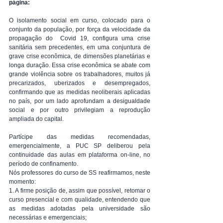
página:
O isolamento social em curso, colocado para o 
conjunto da população, por força da velocidade da 
propagação do  Covid 19, configura uma crise 
sanitária sem precedentes, em uma conjuntura de 
grave crise econômica, de dimensões planetárias e 
longa duração. Essa crise econômica se abate com 
grande violência sobre os trabalhadores, muitos já  
precarizados, uberizados e desempregados, 
confirmando que as medidas neoliberais aplicadas 
no país, por um lado aprofundam a desigualdade 
social e por outro privilegiam a reprodução 
ampliada do capital.
Partícipe das medidas recomendadas,  
emergencialmente, a PUC SP deliberou pela 
continuidade das aulas em plataforma on-line, no 
período de confinamento. 
Nós professores do curso de SS reafirmamos, neste 
momento:
1. A firme posição de, assim que possível, retomar o 
curso presencial e com qualidade, entendendo que 
as medidas adotadas pela universidade são 
necessárias e emergenciais;