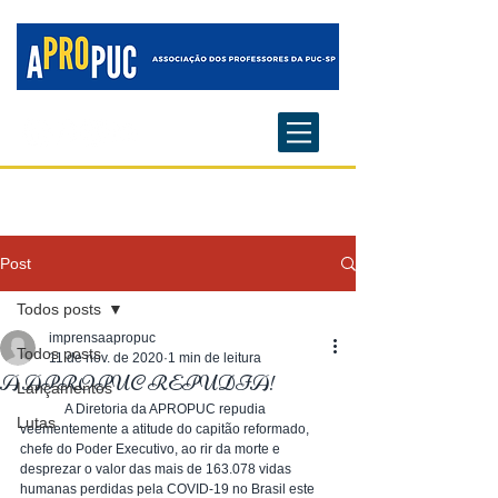
Post
Todos posts
imprensaapropuc
Todos posts
11 de nov. de 2020
1 min de leitura
A APROPUC REPUDIA!
Lançamentos
	A Diretoria da APROPUC repudia 
Lutas
veementemente a atitude do capitão reformado, 
chefe do Poder Executivo, ao rir da morte e 
desprezar o valor das mais de 163.078 vidas 
humanas perdidas pela COVID-19 no Brasil este 