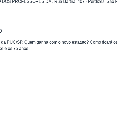
S PROFESSORES DA , Rua Bartira, 407 - Perdizes, São Pau
o
ro da PUC/SP. Quem ganha com o novo estatuto? Como ficará os
lice e os 75 anos