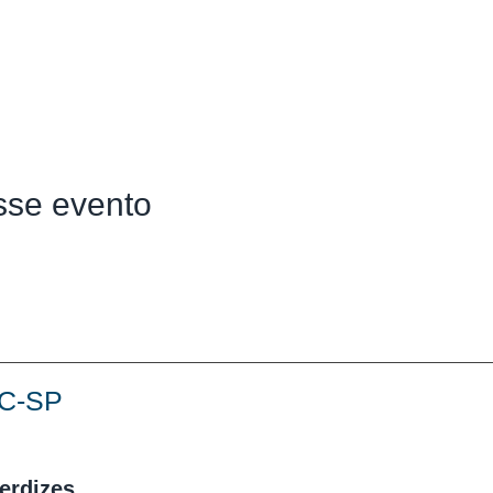
sse evento
UC-SP
Perdizes