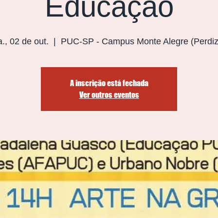
Educação
., 02 de out.
  |  
PUC-SP - Campus Monte Alegre (Perdiz
A inscrição está fechada
Ver outros eventos