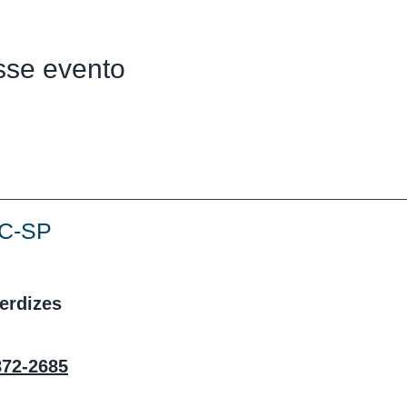
sse evento
UC-SP
Perdizes
872-2685