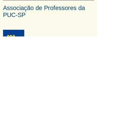
Associação de Professores da
PUC-SP
End: Rua Bartira, 407 -
Perdizes
São Paulo - SP
CEP: 05009-000
Tel ou WhatsApp:
(11) 3872-
2685