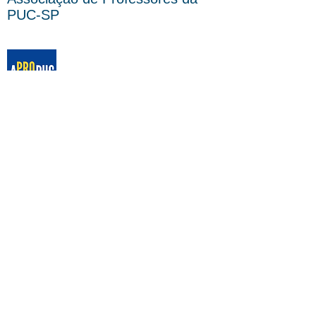
PUC-SP
End: Rua Bartira, 407 -
Perdizes
São Paulo - SP
CEP: 05009-000
Tel ou WhatsApp:
(11) 3872-
2685