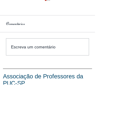
Comentários
Assembleia 19/08 em defesa dos
Balanço da Gestão a
Escreva um comentário
direitos da categoria!
Apropuc-sp
Associação de Professores da
PUC-SP
End: Rua Bartira, 407 -
Perdizes