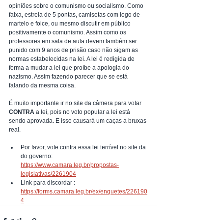
opiniões sobre o comunismo ou socialismo. Como 
faixa, estrela de 5 pontas, camisetas com logo de 
martelo e foice, ou mesmo discutir em público 
positivamente o comunismo. Assim como os 
professores em sala de aula devem também ser 
punido com 9 anos de prisão caso não sigam as 
normas estabelecidas na lei. A lei é redigida de 
forma a mudar a lei que proíbe a apologia do 
nazismo. Assim fazendo parecer que se está 
falando da mesma coisa.
É muito importante ir no site da câmera para votar 
CONTRA
 a lei, pois no voto popular a lei está 
sendo aprovada. E isso causará um caças a bruxas 
real.
Por favor, vote contra essa lei terrível no site da 
do governo: 
https://www.camara.leg.br/propostas-
legislativas/2261904
Link para discordar : 
https://forms.camara.leg.br/ex/enquetes/226190
4