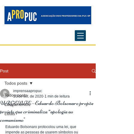
Post
Todos posts
imprensaapropuc
Todos posts
10 de set. de 2020
1 min de leitura
URGENTE - Eduardo Bolsonaro propõe
Lançamentos
projeto que criminaliza “apologia ao
Lutas
comunismo"
Eduardo Bolsonaro protocolou uma lei, que 
impende as pessoas de usarem símbolos ou 