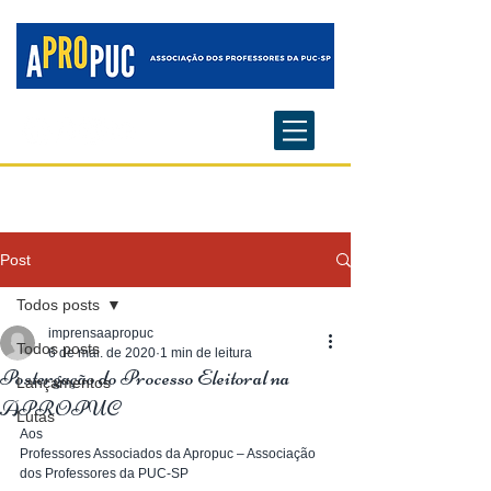
Post
Todos posts
imprensaapropuc
Todos posts
6 de mai. de 2020
1 min de leitura
Postergação do Processo Eleitoral na
Lançamentos
APROPUC
Lutas
Aos
Professores Associados da Apropuc – Associação 
dos Professores da PUC-SP