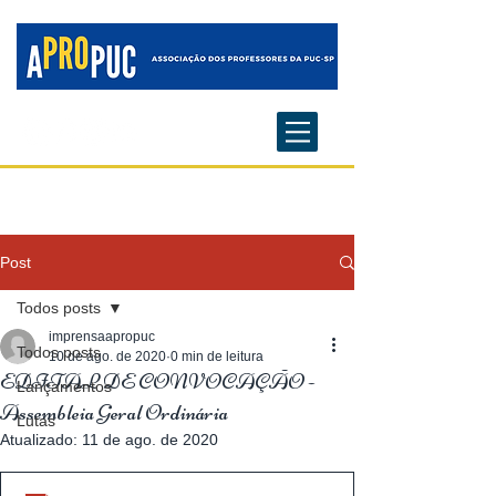
Post
Todos posts
imprensaapropuc
Todos posts
10 de ago. de 2020
0 min de leitura
EDITAL DE CONVOCAÇÃO -
Lançamentos
Assembleia Geral Ordinária
Lutas
Atualizado:
11 de ago. de 2020