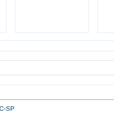
Assembleia 19/08 em defesa dos
Balan
direitos da categoria!
Aprop
UC-SP