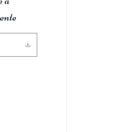
 à
ente