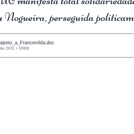
nifesta total solidariedade
 Nogueira, perseguida politicam
poio_a_Francenilda
.doc
 de DOC • 59KB