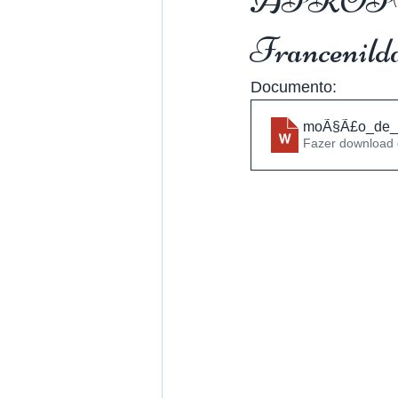
APROPUC ma
Francenilda
Documento:
moÃ§Ã£o_de_a
Fazer download