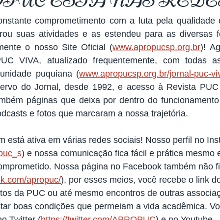
PUC ESTÁ NAS REDE
tante comprometimento com a luta pela qualidade de
rou suas atividades e as estendeu para as diversas f
ente o nosso Site Oficial (
www.apropucsp.org.br
)! A
UC VIVA, atualizado frequentemente, com todas as 
unidade puquiana (
www.apropucsp.org.br/jornal-puc-vi
ervo do Jornal, desde 1992, e acesso à Revista PUC 
 também páginas que deixa por dentro do funcioname
podcasts e fotos que marcaram a nossa trajetória. 
está ativa em várias redes sociais! Nosso perfil no In
puc_s
) e nossa comunicação fica fácil e prática mesm
comprometido. Nossa página no Facebook também não fi
ok.com/apropuc/
), por esses meios, você recebe o link do 
entos da PUC ou até mesmo encontros de outras associa
tar boas condições que permeiam a vida acadêmica. V
o Twitter (
https://twitter.com/APROPUC
) e no Youtube 