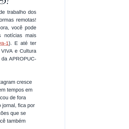
S!
 trabalho dos 
ormas remotas! 
gora, você pode 
notícias mais 
va-1
). E até ter 
VIVA e Cultura 
nto da APROPUC-
stagram cresce 
o em tempos em 
cou de fora 
jornal, fica por 
ções que se 
ocê também 