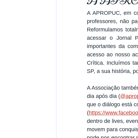
A APRO
A APROPUC, em cons
professores, não pa
Reformulamos totalm
acessar o Jornal P
importantes da com
acesso ao nosso ac
Crítica. Incluímos
SP, a sua história, 
A Associação também 
dia após dia (
@apro
que o diálogo está 
(
https://www.facebo
dentro de lives, ev
movem para conquis
pode nos encontrar n