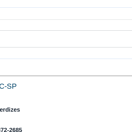
Assembleia 19/08 em defesa dos
Balan
direitos da categoria!
Aprop
UC-SP
Perdizes
872-2685